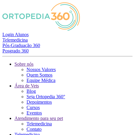
Login Alunos
Telemedicina
Pós-Graduação 360
Posgrado 360
Sobre nós
Nossos Valores
Quem Somos
Equipe Médica
Área de Vets
Blog
Seja Ortopedia 360°
Depoimentos
Cursos
Eventos
Atendimento para seu pet
Telemedicina
Contato
Telemedicina