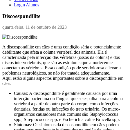
Login Alunos
Discoespondilite
quarta-feira, 11 de outubro de 2023
A discospondilite em cães é uma condição séria e potencialmente
debilitante que afeta a coluna vertebral dos animais. Ela é
caracterizada pela infecção das vértebras (ossos da coluna) e dos
discos intervertebrais, que são as estruturas que amortecem e
conectam as vértebras. Essa condição pode ser dolorosa e levar a
problemas neurológicos, se não for tratada adequadamente.
Aqui estão alguns aspectos importantes sobre a discospondilite em
cães:
Causas: A discospondilite é geralmente causada por uma
infecção bacteriana ou fúngica que se espalha para a coluna
vertebral a partir de outra parte do corpo, como infecções
dentárias, feridas ou infecções do trato urinário. Os micro-
organismos causadores mais comuns são Staphylococcus
spp., Streptococcus spp. e Escherichia coli e Brucella spp.
Sintomas: Os sintomas da discospondilite em cães podem
variar, mas geralmente incluem dor na região da coluna